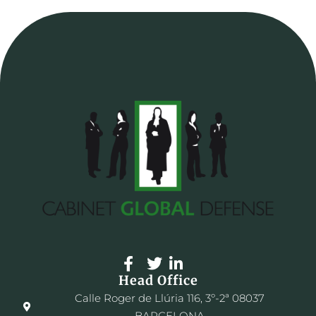
Head Office
Calle Roger de Llúria 116, 3º-2ª 08037
BARCELONA