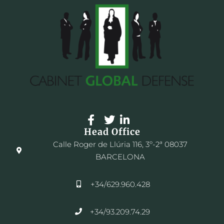
Head Office
Calle Roger de Llúria 116, 3º-2ª 08037
BARCELONA
+34/629.960.428
+34/93.209.74.29